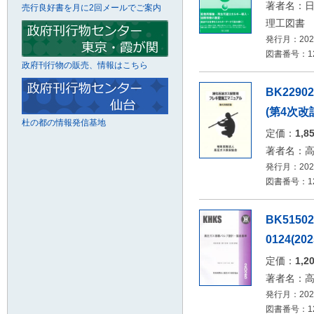
著者名：日
売行良好書を月に2回メールでご案内
理工図書
発行月：2026
図書番号：126
政府刊行物の販売、情報はこちら
BK22
(第4次改
杜の都の情報発信基地
定価：
1,8
著者名：
発行月：2026
図書番号：12
BK515
0124(202
定価：
1,2
著者名：
発行月：2026
図書番号：12