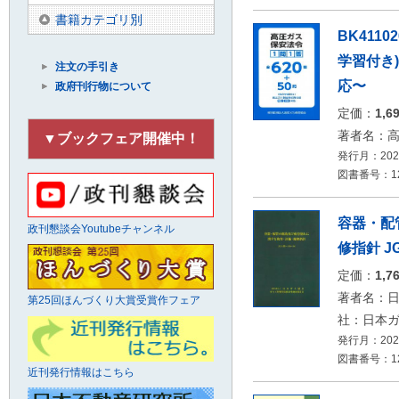
書籍カテゴリ別
BK411
学習付き
注文の手引き
応〜
政府刊行物について
定価：
1,6
著者名：
▼ブックフェア開催中！
発行月：2026
図書番号：12
容器・配
政刊懇談会Youtubeチャンネル
修指針 JG
定価：
1,7
著者名：
第25回ほんづくり大賞受賞作フェア
社：日本
発行月：2026
図書番号：12
近刊発行情報はこちら