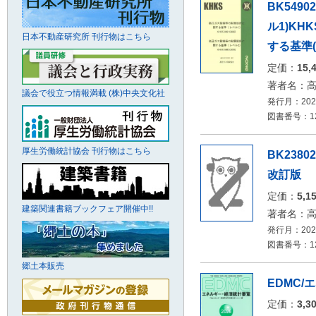
BK549
ル1)KH
日本不動産研究所 刊行物はこちら
する基準(レ
定価：
15,
著者名：
議会で役立つ情報満載 (株)中央文化社
発行月：2026
図書番号：12
厚生労働統計協会 刊行物はこちら
BK238
改訂版
定価：
5,1
建築関連書籍ブックフェア開催中!!
著者名：
発行月：2026
図書番号：12
郷土本販売
EDMC/
定価：
3,3