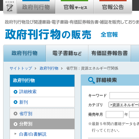
サイトトップ
政府刊行物
省庁別：資源エネルギー庁関係
政府刊行物
詳細検索
キーワード
新刊
カテゴリ
省庁別
発売年月
年
分野別
※最新５年間の書籍データを
行ってください。
白書/白書解説