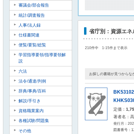
審議会/部会報告
統計/調査報告
人事/法人録
省庁別：資源エネ
仕様書関連
便覧/要覧/総覧
210件中 1-15件まで表示
学習指導要領/指導要領解
説
六法
お探しの書籍が見つからな
法令/通達/判例
辞典/事典/百科
BK531
KHKS030
解説/手引き
定価：
1,7
資格職業案内
著者名：
各種試験/問題集
発行月：2026
図書番号：12
その他