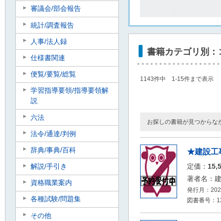
審議会/部会報告
統計/調査報告
人事/法人録
書籍カテゴリ別：
仕様書関連
便覧/要覧/総覧
1143件中 1-15件まで表示
学習指導要領/指導要領解
説
六法
お探しの書籍が見つからな
法令/通達/判例
辞典/事典/百科
★建設工
解説/手引き
定価：
15,
著者名：
資格職業案内
発行月：2026
各種試験/問題集
図書番号：126
その他