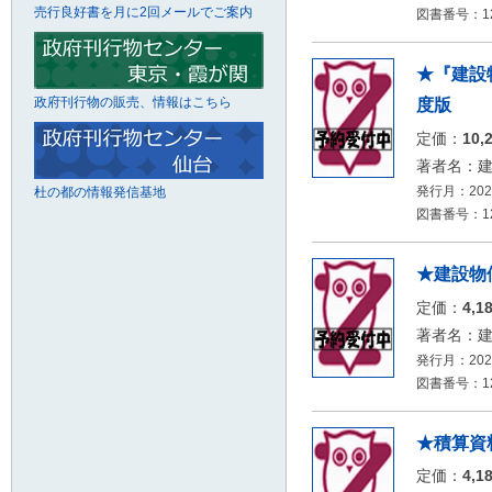
売行良好書を月に2回メールでご案内
図書番号：126
★『建設
政府刊行物の販売、情報はこちら
度版
定価：
10,
著者名：
発行月：2026
杜の都の情報発信基地
図書番号：126
★建設物価
定価：
4,1
著者名：
発行月：2026
図書番号：126
★積算資料
定価：
4,1