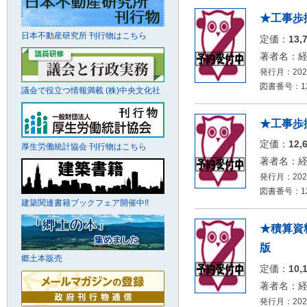
★工事歩
日本不動産研究所 刊行物はこちら
定価：
13,
著者名：
発行月：2026
図書番号：126
議会で役立つ情報満載 (株)中央文化社
★工事歩
定価：
12,
厚生労働統計協会 刊行物はこちら
著者名：
発行月：2026
図書番号：126
建築関連書籍ブックフェア開催中!!
★積算資
版
郷土本販売
定価：
10,
著者名：
発行月：2026