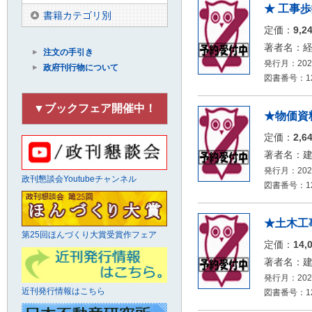
★ 工事歩
書籍カテゴリ別
定価：
9,2
著者名：
注文の手引き
発行月：2026
政府刊行物について
図書番号：126
▼ブックフェア開催中！
★物価資料
定価：
2,6
著者名：
発行月：2026
政刊懇談会Youtubeチャンネル
図書番号：126
★土木工
第25回ほんづくり大賞受賞作フェア
定価：
14,
著者名：
発行月：2026
近刊発行情報はこちら
図書番号：126