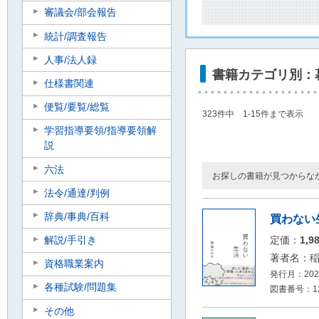
審議会/部会報告
統計/調査報告
人事/法人録
書籍カテゴリ別：
仕様書関連
便覧/要覧/総覧
323件中 1-15件まで表示
学習指導要領/指導要領解
説
六法
お探しの書籍が見つからな
法令/通達/判例
辞典/事典/百科
買わない
解説/手引き
定価：
1,9
著者名：
資格職業案内
発行月：2026
各種試験/問題集
図書番号：12
その他