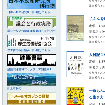
発行月：2026
図書番号：126
日本不動産研究所 刊行物はこちら
じぶんを
定価：
1,9
議会で役立つ情報満載 (株)中央文化社
著者名：
発行月：2026
図書番号：12
厚生労働統計協会 刊行物はこちら
人日記 
定価：
1,8
著者名：
建築関連書籍ブックフェア開催中!!
発行月：2026
図書番号：12
郷土本販売
一条もん
る生き方
定価：
1,7