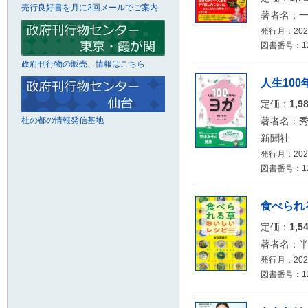
売行良好書を月に2回メールでご案内
著者名：
発行月：2026
図書番号：12
政府刊行物の販売、情報はこちら
人生10
定価：
1,9
杜の都の情報発信基地
著者名：
新聞社
発行月：2026
図書番号：126
食べられ
定価：
1,5
著者名：
発行月：2026
図書番号：126