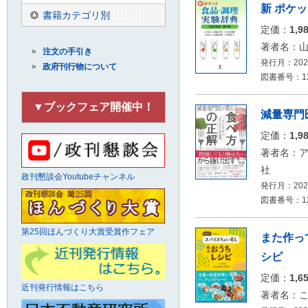
新 ポケ
書籍カテゴリ別
定価：
1,9
著者名：山
注文の手引き
発行月：2026
政府刊行物について
図書番号：12
▼ブックフェア開催中！
減量専門
定価：
1,9
著者名：
社
政刊懇談会Youtubeチャンネル
発行月：2026
図書番号：12
第25回ほんづくり大賞受賞作フェア
また作っ
シピ
定価：
1,6
近刊発行情報はこちら
著者名：