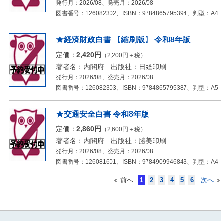
発行月：2026/08、発売月：2026/08
図書番号：126082302、ISBN：9784865795394、判型：A4
★経済財政白書 【縮刷版】 令和8年版
定価：
2,420円
（2,200円＋税）
著者名：内閣府 出版社：日経印刷
発行月：2026/08、発売月：2026/08
図書番号：126082303、ISBN：9784865795387、判型：A5
★交通安全白書 令和8年版
定価：
2,860円
（2,600円＋税）
著者名：内閣府 出版社：勝美印刷
発行月：2026/08、発売月：2026/08
図書番号：126081601、ISBN：9784909946843、判型：A4
前へ
次へ
1
2
3
4
5
6