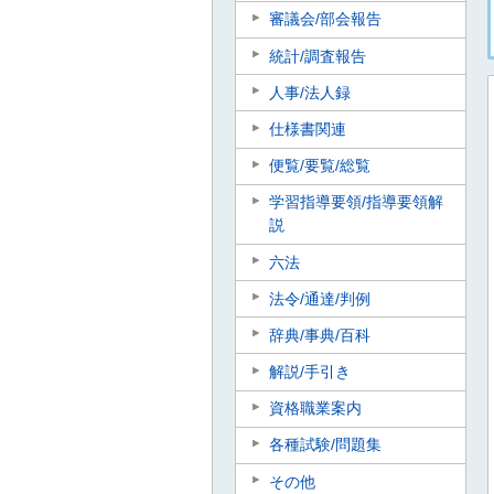
審議会/部会報告
統計/調査報告
人事/法人録
仕様書関連
便覧/要覧/総覧
学習指導要領/指導要領解
説
六法
法令/通達/判例
辞典/事典/百科
解説/手引き
資格職業案内
各種試験/問題集
その他