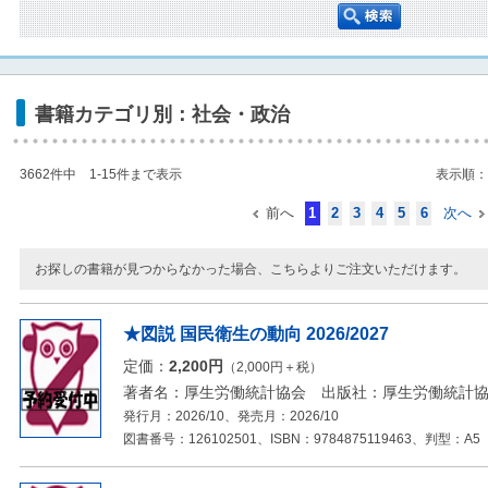
書籍カテゴリ別：社会・政治
3662件中 1-15件まで表示
表示順
前へ
次へ
1
2
3
4
5
6
お探しの書籍が見つからなかった場合、こちらよりご注文いただけます。
★図説 国民衛生の動向 2026/2027
定価：
2,200円
（2,000円＋税）
著者名：厚生労働統計協会 出版社：厚生労働統計
発行月：2026/10、発売月：2026/10
図書番号：126102501、ISBN：9784875119463、判型：A5