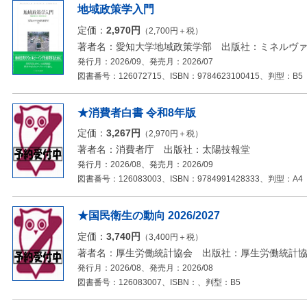
地域政策学入門
定価：
2,970円
（2,700円＋税）
著者名：愛知大学地域政策学部 出版社：ミネルヴ
発行月：2026/09、発売月：2026/07
図書番号：126072715、ISBN：9784623100415、判型：B5
★消費者白書 令和8年版
定価：
3,267円
（2,970円＋税）
著者名：消費者庁 出版社：太陽技報堂
発行月：2026/08、発売月：2026/09
図書番号：126083003、ISBN：9784991428333、判型：A4
★国民衛生の動向 2026/2027
定価：
3,740円
（3,400円＋税）
著者名：厚生労働統計協会 出版社：厚生労働統計
発行月：2026/08、発売月：2026/08
図書番号：126083007、ISBN：、判型：B5