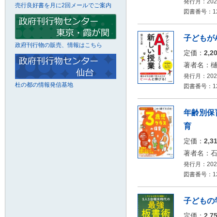
発行月：2026
売行良好書を月に2回メールでご案内
図書番号：12
子どもが
政府刊行物の販売、情報はこちら
定価：
2,2
著者名：
発行月：2026
杜の都の情報発信基地
図書番号：12
年齢別保
育
定価：
2,3
著者名：
発行月：2026
図書番号：126
子どもの
定価：
2,7