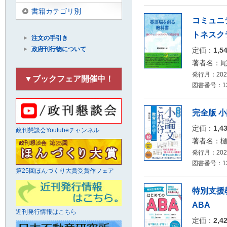
書籍カテゴリ別
コミュニ
トネスク
注文の手引き
政府刊行物について
定価：
1,5
著者名：
発行月：2026
▼ブックフェア開催中！
図書番号：126
完全版 
定価：
1,4
政刊懇談会Youtubeチャンネル
著者名：
発行月：2026
図書番号：12
第25回ほんづくり大賞受賞作フェア
特別支援
ABA
近刊発行情報はこちら
定価：
2,4