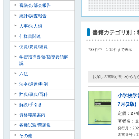
審議会/部会報告
統計/調査報告
人事/法人録
書籍カテゴリ別：
仕様書関連
便覧/要覧/総覧
788件中 1-15件まで表示
学習指導要領/指導要領解
説
六法
お探しの書籍が見つからな
法令/通達/判例
辞典/事典/百科
小学校学習
7月(2版)
解説/手引き
定価：
27
資格職業案内
著者名：
各種試験/問題集
発行月：2026
図書番号：126
その他