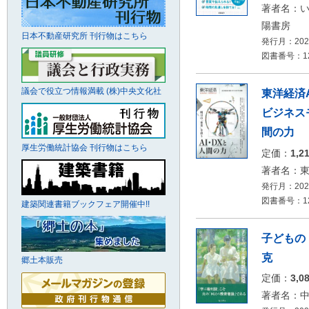
著者名：
陽書房
日本不動産研究所 刊行物はこちら
発行月：2026
図書番号：126
議会で役立つ情報満載 (株)中央文化社
東洋経済A
ビジネス
間の力
厚生労働統計協会 刊行物はこちら
定価：
1,2
著者名：
発行月：2026
図書番号：126
建築関連書籍ブックフェア開催中!!
子どもの
克
郷土本販売
定価：
3,0
著者名：