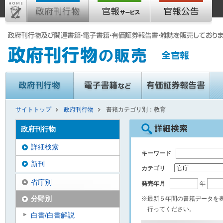
サイトトップ
政府刊行物
書籍カテゴリ別：教育
政府刊行物
詳細検索
キーワード
新刊
カテゴリ
省庁別
発売年月
年
分野別
※最新５年間の書籍データを
行ってください。
白書/白書解説