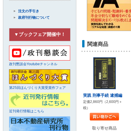
注文の手引き
政府刊行物について
▼ブックフェア開催中！
関連商品
政刊懇談会Youtubeチャンネル
第25回ほんづくり大賞受賞作フェア
実践 刑事手続 逮捕編
定価2,860円（2,600円＋
税）
近刊発行情報はこちら
取り寄せ商品