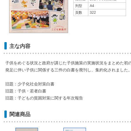
判型
A4
頁数
322
主な内容
子供をめぐる状況と政府が講じた子供施策の実施状況をまとめた初
発足に伴い子供に関係する三件の白書を廃刊し、集約化されました
旧題：少子化社会対策白書
旧題：子供・若者白書
旧題：子どもの貧困対策に関する年次報告
関連商品