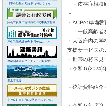
－依存症相談研
日本不動産研究所 刊行物はこちら
－
・ACPの準備
議会で役立つ情報満載 (株)中央文化社
－一般高齢者を
・大阪府内の学
厚生労働統計協会 刊行物はこちら
支援サービスの
・世帯の将来見
建築関連書籍ブックフェア開催中!!
（令和６(2024
郷土本販売
－統計資料紹介
売行良好書を月に2回メールでご案内
・令和５年 若