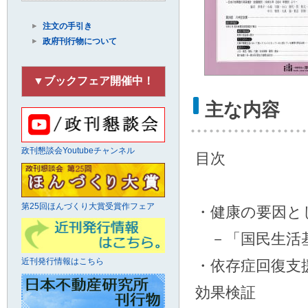
注文の手引き
政府刊行物について
▼ブックフェア開催中！
主な内容
政刊懇談会Youtubeチャンネル
目次
第25回ほんづくり大賞受賞作フェア
・健康の要因と
－「国民生活基
近刊発行情報はこちら
・依存症回復支
効果検証