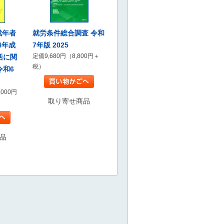
就労条件総合調査 令和
成年者
7年版 2025
4年成
定価9,680円（8,800円＋
活に関
税）
令和6
,000円
取り寄せ商品
品