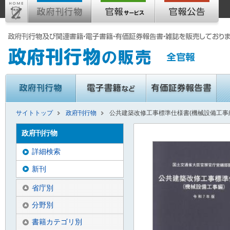
サイトトップ
政府刊行物
公共建築改修工事標準仕様書(機械設備工事編
政府刊行物
詳細検索
新刊
省庁別
分野別
書籍カテゴリ別