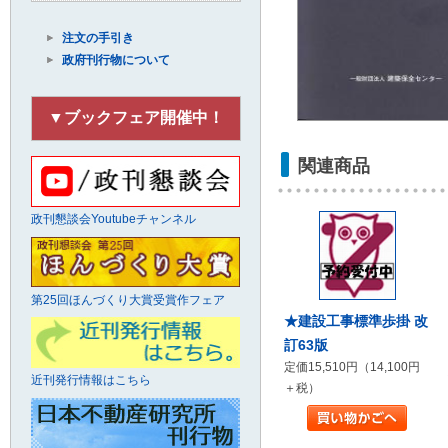
注文の手引き
政府刊行物について
▼ブックフェア開催中！
関連商品
政刊懇談会Youtubeチャンネル
第25回ほんづくり大賞受賞作フェア
★建設工事標準歩掛 改
訂63版
定価15,510円（14,100円
近刊発行情報はこちら
＋税）