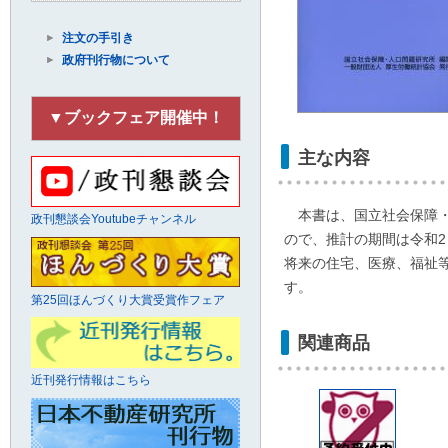
注文の手引き
政府刊行物について
▼ブックフェア開催中！
主な内容
本書は、国立社会保障・
政刊懇談会Youtubeチャンネル
ので、推計の期間は令和2（
将来の住宅、医療、福祉
す。
第25回ほんづくり大賞受賞作フェア
関連商品
近刊発行情報はこちら