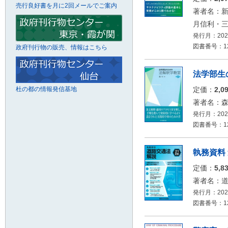
売行良好書を月に2回メールでご案内
著者名：
月信利・
発行月：2026
図書番号：126
政府刊行物の販売、情報はこちら
法学部生
杜の都の情報発信基地
定価：
2,0
著者名：
発行月：2026
図書番号：126
執務資料 
定価：
5,8
著者名：
発行月：2026
図書番号：126