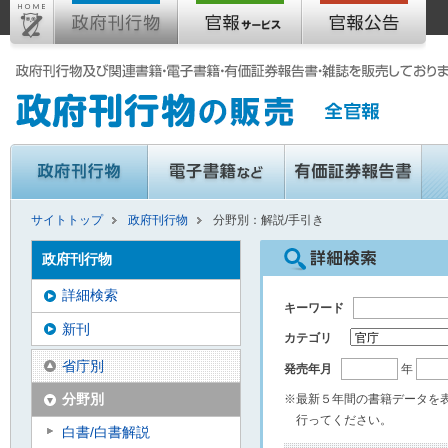
サイトトップ
政府刊行物
分野別：解説/手引き
政府刊行物
詳細検索
キーワード
新刊
カテゴリ
省庁別
発売年月
年
分野別
※最新５年間の書籍データを
行ってください。
白書/白書解説