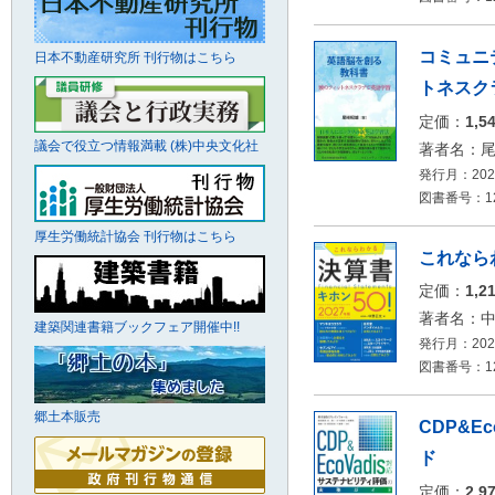
コミュニ
日本不動産研究所 刊行物はこちら
トネスク
定価：
1,5
議会で役立つ情報満載 (株)中央文化社
著者名：
発行月：2026
図書番号：126
厚生労働統計協会 刊行物はこちら
これならわ
定価：
1,2
著者名：
建築関連書籍ブックフェア開催中!!
発行月：2026
図書番号：126
郷土本販売
CDP&E
ド
定価：
2,9