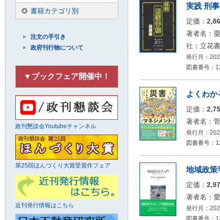
実践 刑
書籍カテゴリ別
定価：
2,8
著者名：粟
注文の手引き
社：立花
政府刊行物について
発行月：2028
図書番号：126
▼ブックフェア開催中！
よくわか
定価：
2,7
著者名：
政刊懇談会Youtubeチャンネル
発行月：2026
図書番号：126
第25回ほんづくり大賞受賞作フェア
地域政策
定価：
2,9
著者名：
近刊発行情報はこちら
発行月：2026
図書番号：126