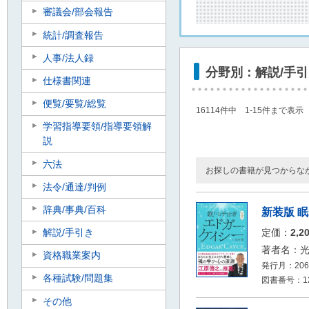
審議会/部会報告
統計/調査報告
人事/法人録
分野別：解説/手
仕様書関連
便覧/要覧/総覧
16114件中 1-15件まで表示
学習指導要領/指導要領解
説
六法
お探しの書籍が見つからな
法令/通達/判例
辞典/事典/百科
新装版 
解説/手引き
定価：
2,2
著者名：
資格職業案内
発行月：2066
各種試験/問題集
図書番号：126
その他