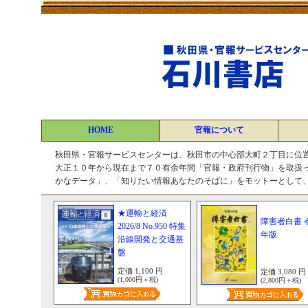
HOME
官報について
秋田県・官報サービスセンターは、秋田市の中心部大町２丁目に位
大正１０年から現在まで７０有余年間「官報・政府刊行物」を取扱っ
かなデータ」、「知りたい情報あなたのそばに」をモットーとして
★運輸と経済
障害者白書 
2026/8 No.950 特集
年版
沿線開発と交通基
盤
定価 1,100 円
定価 3,080 円
(1,000円＋税)
(2,800円＋税)