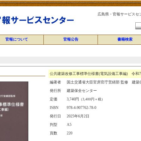
広島県・官報サービスセ
官報について
官報公告
書籍検索
公共建築改修工事標準仕様書(電気設備工事編) 令和
編著者
国土交通省大臣官房官庁営繕部 監修 建築
発行所
建築保全センター
定価
3,740円
（3,400円＋税）
ISBN
978-4-907762-78-0
発行日
2025年6月2日
判型
A5
頁数
220