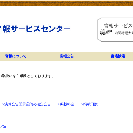
官報について
官報公告
書籍検索
の取扱いを主業務としております。
e
>決算公告開示必須の法定公告
>掲載料金
>掲載日数
⇒
Go