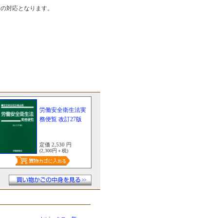
後の対応となります。
労働安全衛生法実
務便覧 改訂27版
定価 2,530 円
(2,300円＋税)