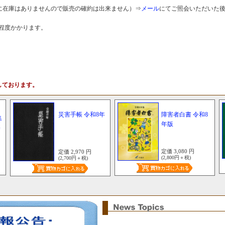
在庫はありませんので販売の確約は出来ません）⇒
メール
にてご照会いただいた
程度かかります。
しております。
災害手帳 令和8年
障害者白書 令和8
集
年版
基
定価 3,080 円
定価 2,970 円
(2,800円＋税)
(2,700円＋税)