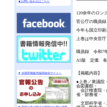
---------------------
■ お問い合わせはこちら
120余年のロン
官公庁の職員録
今年も国立印刷
上巻は中央官庁
職員録 令和7
A5版 定価 各 1
【掲載内容】
▼ 全国官報販売協同組合サイトへ
●上巻／衆議院
会図書館・
会計検査院・
省・財務省・
文部科学省・