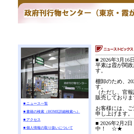
■ 2026年3
平素は霞が関政
す。
棚卸のため、2
す。
（ただし、官報
販売しておりま
■ ニュース一覧
お客様には、ご
■ 書籍の検索（HOME詳細検索へ）
申し上げます。
■ アクセス
■ 2026年2
■ 個人情報の取り扱いについて
中！ ☆★