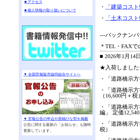
■ アクセス
・
「建築コスト
■ 個人情報の取り扱いについて
・
「土木コスト
---バックナ
＊TEL・FAXでのご
■ 2026年1月
★入荷しました★
▼ 全国官報販売協同組合サイトへ
・「道路橋示方書・
・「道路橋示方書
（16,600円＋税
・「道路橋示方
編」 定価12,54
▼ 官報公告の申込や原稿ひな型を掲載
・「道路橋示方書・
公告に関する最新の「お知らせ」も随時
税）
更新しています。