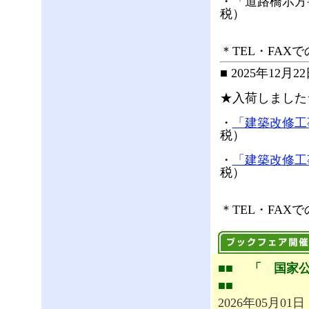
・「道路橋示方書
税）
＊TEL・FAXでのご
■ 2025年12
★入荷しました
・
「建築改修工
税）
・
「建築改修工
税）
＊TEL・FAXでのご
■■ 「 国家公
■■
2026年05月01