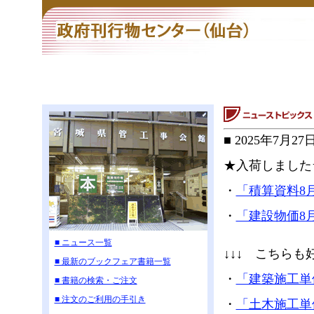
■ 2025年7
★入荷しました
・
「積算資料8
・
「建設物価8
■ ニュース一覧
↓↓↓ こちらも
■ 最新のブックフェア書籍一覧
・
「建築施工単
■ 書籍の検索・ご注文
■ 注文のご利用の手引き
・
「土木施工単