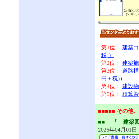
定価5,50
（5,000
第1位：
建築コス
税)）
第2位：
建築施工
第3位：
道路構
円＋税)）
第4位：
建設物価
第5位：
積算資料
■■■■■ その
■■ 「 建築図書
2026年04月01