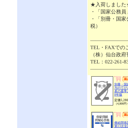
★入荷しました
・「国家公務員 給
・「別冊・国家公務
税）
———————
TEL・FAXで
（株）仙台政府
TEL：022-261-8
———————
別冊・国
与のてびき
表の基準と
8年版
定価5,28
（4,800
俸給関係
第13次全