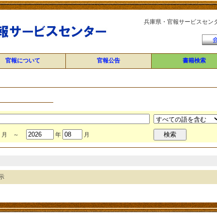
兵庫県・官報サービスセン
官報について
官報公告
書籍検索
月 ～
年
月
示