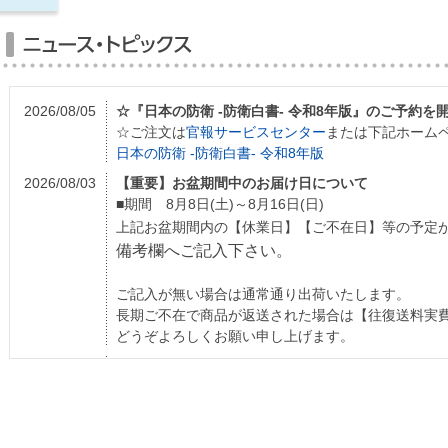
2026/08/05
☆『日本の防衛 -防衛白書- 令和8年版』のご予約を
☆ご注文は
官報サービスセンター
または下記ホーム
日本の防衛 -防衛白書- 令和8年版
2026/08/03
【重要】お盆期間中のお届け日について
■期間 8月8日(土)～8月16日(日)
上記お盆期間内の【休業日】【ご不在日】等の予定
備考欄へご記入下さい。
ご記入が無い場合は通常通り出荷いたします。
長期ご不在で商品が返送された場合は【往復送料実
どうぞよろしくお願い申し上げます。
2026/08/03
☆『建設工事標準歩掛 改訂63版』のご予約を開始い
☆ご注文は
官報サービスセンター
または下記ホーム
建設工事標準歩掛 改訂63版
2026/07/07
☆『有価証券報告書 令和8年4月決算』のご予約を