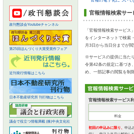
官報情報検索サー
政刊懇談会Youtubeチャンネル
「官報情報検索サービス
をインターネットで検索・
月3日から当日分までが閲
第25回ほんづくり大賞受賞作フェア
※サービスの提供に当た
令第42条の規定に基づき
め、一部記事の閲覧を制
近刊発行情報はこちら
日本不動産研究所 刊行物はこちら
官報情報検索サービス利
料金
議会で役立つ情報満載 (株)中央文化社
初回の申込みに限り、
申込