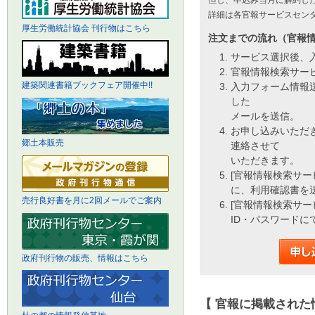
但し、申込み当月に解約し
詳細は各官報サービスセン
厚生労働統計協会 刊行物はこちら
注文までの流れ（官報
サービス選択後、
官報情報検索サー
建築関連書籍ブックフェア開催中!!
入力フォーム情報
した
メールを送信。
お申し込みいただ
郷土本販売
連絡させて
いただきます。
[官報情報検索サー
に、利用確認書を
売行良好書を月に2回メールでご案内
[官報情報検索サー
ID・パスワードに
政府刊行物の販売、情報はこちら
【 官報に掲載された