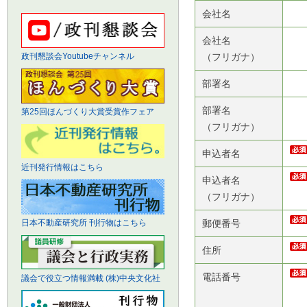
会社名
会社名
（フリガナ）
政刊懇談会Youtubeチャンネル
部署名
部署名
第25回ほんづくり大賞受賞作フェア
（フリガナ）
申込者名
近刊発行情報はこちら
申込者名
（フリガナ）
郵便番号
日本不動産研究所 刊行物はこちら
住所
電話番号
議会で役立つ情報満載 (株)中央文化社