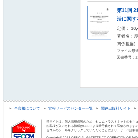
第11回 
活に関す
定価：
10
著者名：厚
関係担当)
ファイル形式：
図書番号：12
全官報について
官報サービスセンター一覧
関連出版社サイト
当サイトは、個人情報保護のため、セコムトラストネットのセキュ
お客様が入力される情報はSSLにより暗号化されて送信されます
セコムのシールをクリックしていただくことにより、サーバ証明
Copyright© 2012 OFFICIAL GAZETTE CO-OPERATION OF JAPAN 