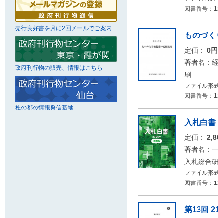
図書番号：12
売行良好書を月に2回メールでご案内
ものづく
定価：
0
著者名：
政府刊行物の販売、情報はこちら
刷
ファイル形式
図書番号：12
杜の都の情報発信基地
入札白書 
定価：
2,
著者名：一
入札総合
ファイル形式：
図書番号：12
第13回 