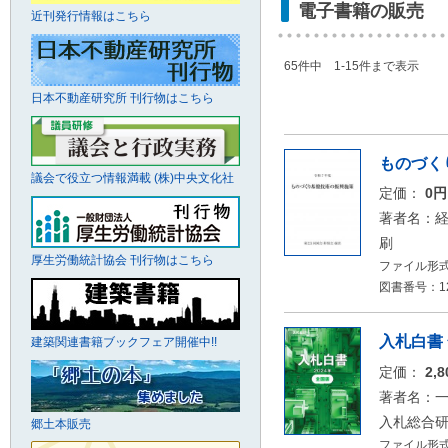
電子書籍の販売
近刊発行情報はこちら
65件中 1-15件まで表示
日本不動産研究所 刊行物はこちら
ものづく
議会で役立つ情報満載 (株)中央文化社
定価：
0
著者名：
刷
厚生労働統計協会 刊行物はこちら
ファイル形式
図書番号：12
入札白書 
建築関連書籍ブックフェア開催中!!
定価：
2,
著者名：一
入札総合
郷土本販売
ファイル形式：