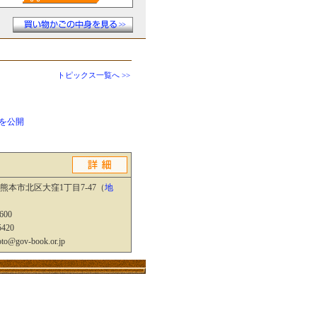
トピックス一覧へ >>
ジを公開
熊本市北区大窪1丁目7-47（
地
600
5420
o@gov-book.or.jp