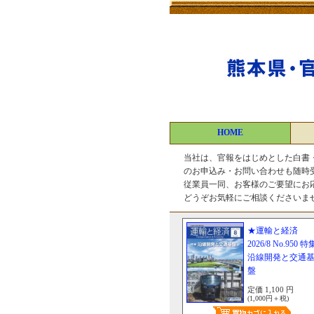
HOME
当社は、官報をはじめとした白書
のお申込み・お問い合わせも随時
従業員一同、お客様のご要望にお
どうぞお気軽にご相談くださいま
★運輸と経済
2026/8 No.950 特
沿線開発と交通
盤
定価 1,100 円
(1,000円＋税)