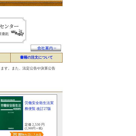
書籍の注文について
ります。また、法定公告や決算公告
労働安全衛生法実
務便覧 改訂27版
定価 2,530 円
(2,300円＋税)