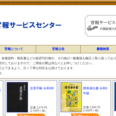
官報について
官報公告
書籍検索
・各種資料・報告書などの政府刊行物や、その他の一般書籍も幅広く取り扱ってお
受付しておりますので、ご用命の際は何なりとお申しつけください。
応えできるよう、日々丁寧な対応を心掛けております。
せ。
災害手帳 令和8年
障害者白書 令和8
集
年版
基
定価 3,080 円
定価 2,970 円
(2,800円＋税)
(2,700円＋税)