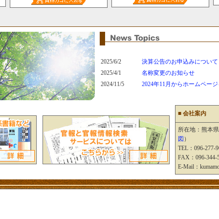
2025/6/2
決算公告のお申込みについて
2025/4/1
名称変更のお知らせ
2024/11/5
2024年11月からホームペー
■ 会社案内
所在地：熊本県
図
）
TEL：096-277-9
FAX：096-344-
E-Mail：kumamot