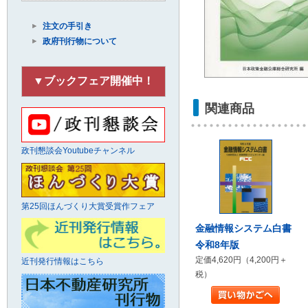
注文の手引き
政府刊行物について
▼ブックフェア開催中！
関連商品
政刊懇談会Youtubeチャンネル
第25回ほんづくり大賞受賞作フェア
金融情報システム白書
令和8年版
定価4,620円（4,200円＋
近刊発行情報はこちら
税）