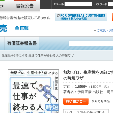
ご意見・お
、生産性を3倍にする 最速で仕事が終わる人の時短ワザ
無駄ゼロ、生産性を3倍に
の時短ワザ
定価：
1,650円
（1,500円＋税）
著者名：伊庭正康 出版社：明
取り寄せ商品
ISBN
978-4-7569-2201-4