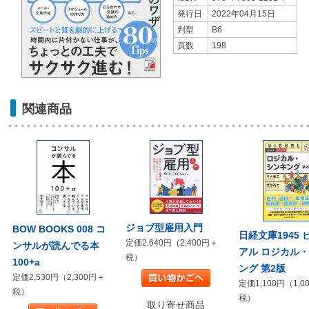
発行日
2022年04月15日
判型
B6
頁数
198
関連商品
ジョブ型雇用入門
BOW BOOKS 008 コ
日経文庫1945 
定価2,640円（2,400円＋
ンサルが読んでる本
アル ロジカル
税）
100+a
ング 第2版
定価2,530円（2,300円＋
定価1,100円（1,0
税）
税）
取り寄せ商品