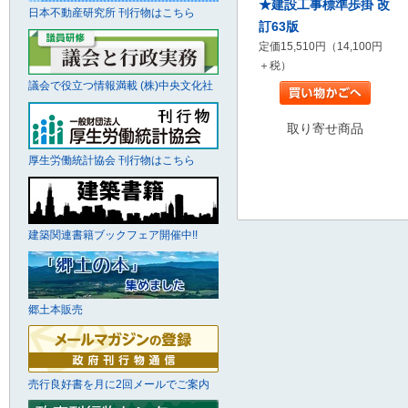
★建設工事標準歩掛 改
日本不動産研究所 刊行物はこちら
訂63版
定価15,510円（14,100円
＋税）
議会で役立つ情報満載 (株)中央文化社
取り寄せ商品
厚生労働統計協会 刊行物はこちら
建築関連書籍ブックフェア開催中!!
郷土本販売
売行良好書を月に2回メールでご案内