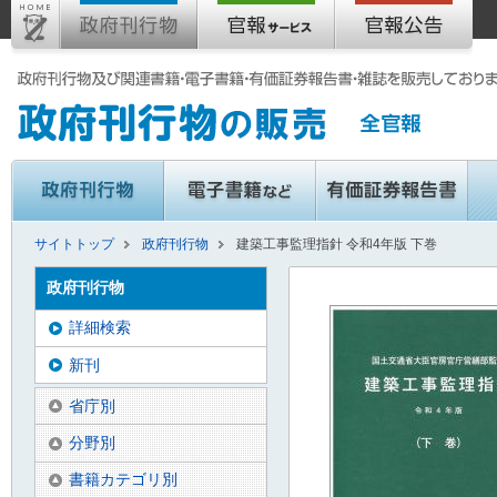
サイトトップ
政府刊行物
建築工事監理指針 令和4年版 下巻
政府刊行物
詳細検索
新刊
省庁別
分野別
書籍カテゴリ別