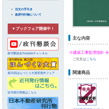
注文の手引き
政府刊行物について
▼ブックフェア開催中！
主な内容
※建築工事監理指針 令和
政刊懇談会Youtubeチャンネル
ご注文は
こちら
関連商品
第25回ほんづくり大賞受賞作フェア
近刊発行情報はこちら