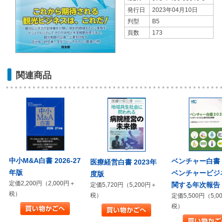
発行日
2023年04月10日
判型
B5
頁数
173
関連商品
中小M&A白書 2026-27
ベンチャー白書 2
医療経営白書 2023年
年版
ベンチャービジ
度版
定価2,200円（2,000円＋
関する年次報告
定価5,720円（5,200円＋
税）
税）
定価5,500円（5,0
税）