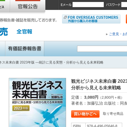
ご意見・お
ネス未来白書 2023年版 ―統計に見る実態・分析から見える未来戦略
観光ビジネス未来白書 20
分析から見える未来戦略
定価：
3,080円
（2,800円＋税）
著者名：加藤弘治 出版社：同
取り寄せ商品
ISBN
978-4-496-05646-8