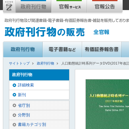
サイトトップ
政府刊行物
人口動態統計時系列データDVD(2017年改訂
政府刊行物
詳細検索
新刊
省庁別
分野別
書籍カテゴリ別