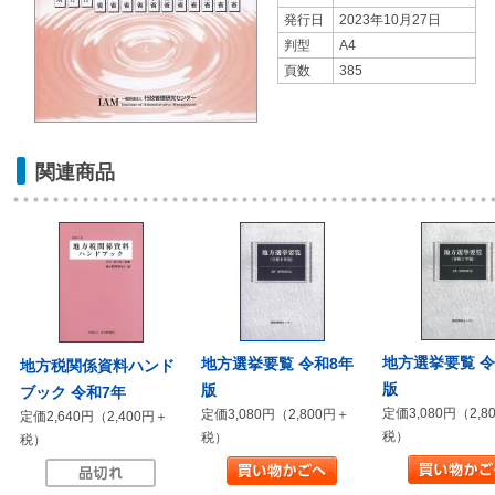
発行日
2023年10月27日
判型
A4
頁数
385
関連商品
地方選挙要覧 令
地方選挙要覧 令和8年
地方税関係資料ハンド
版
版
ブック 令和7年
定価3,080円（2,8
定価3,080円（2,800円＋
定価2,640円（2,400円＋
税）
税）
税）