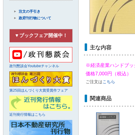
注文の手引き
政府刊行物について
▼ブックフェア開催中！
主な内容
※経済産業ハンドブック 
政刊懇談会Youtubeチャンネル
価格7,000円（税込）
ご注文は
こちら
第25回ほんづくり大賞受賞作フェア
関連商品
近刊発行情報はこちら