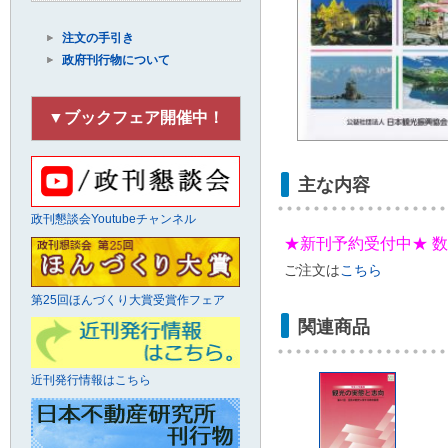
注文の手引き
政府刊行物について
▼ブックフェア開催中！
主な内容
政刊懇談会Youtubeチャンネル
★新刊予約受付中★ 数
ご注文は
こちら
第25回ほんづくり大賞受賞作フェア
関連商品
近刊発行情報はこちら