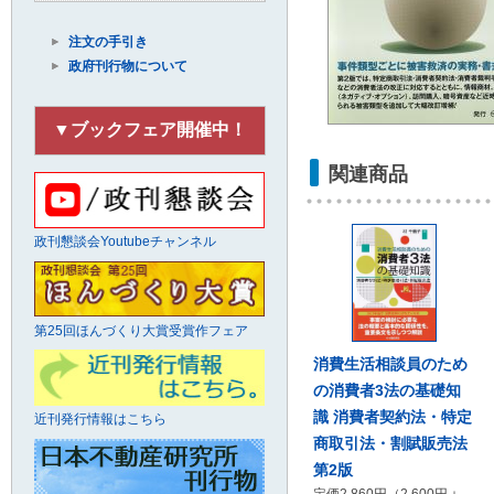
注文の手引き
政府刊行物について
▼ブックフェア開催中！
関連商品
政刊懇談会Youtubeチャンネル
第25回ほんづくり大賞受賞作フェア
消費生活相談員のため
の消費者3法の基礎知
識 消費者契約法・特定
近刊発行情報はこちら
商取引法・割賦販売法
第2版
定価2,860円（2,600円＋