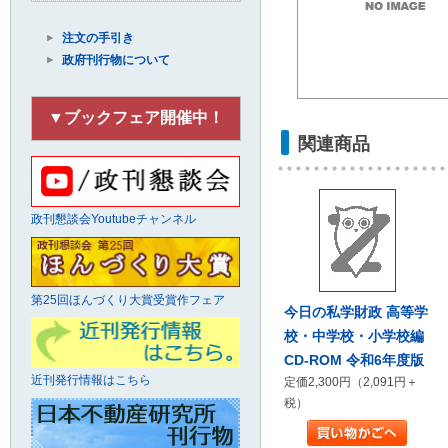
注文の手引き
政府刊行物について
▼ブックフェア開催中！
関連商品
政刊懇談会Youtubeチャンネル
第25回ほんづくり大賞受賞作フェア
今日の私学財政 高等学
校・中学校・小学校編
CD-ROM 令和6年度版
近刊発行情報はこちら
定価2,300円（2,091円＋
税）