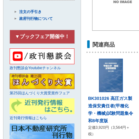
注文の手引き
政府刊行物について
▼ブックフェア開催中！
関連商品
政刊懇談会Youtubeチャンネル
第25回ほんづくり大賞受賞作フェア
BK301026 高圧ガス製
造保安責任者(甲種化
学・機械)試験問題集令
近刊発行情報はこちら
和8年度版
定価3,920円（3,564円＋
税）