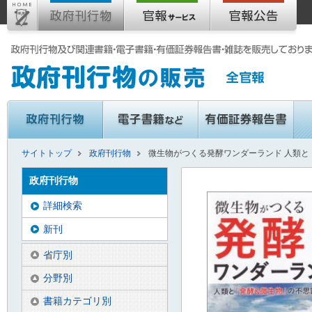
サイトトップ
政府刊行物
微生物がつくる発酵ワンダーランド 人類と
政府刊行物
詳細検索
新刊
省庁別
分野別
書籍カテゴリ別