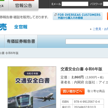
ご意見・お
白書 令和6年版
交通安全白書 令和6年版
定価：
2,860円
（2,600円＋税）
著者名：内閣府 出版社：アイ
取り寄せ商品
ISBN
978-4-9913567-0-4
発行日
2024年07月31日