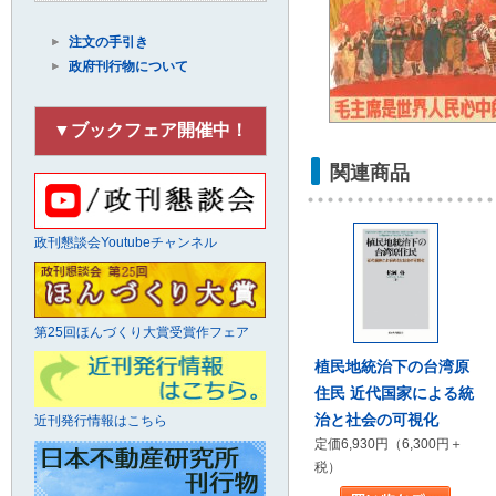
注文の手引き
政府刊行物について
▼ブックフェア開催中！
関連商品
政刊懇談会Youtubeチャンネル
第25回ほんづくり大賞受賞作フェア
植民地統治下の台湾原
住民 近代国家による統
治と社会の可視化
近刊発行情報はこちら
定価6,930円（6,300円＋
税）