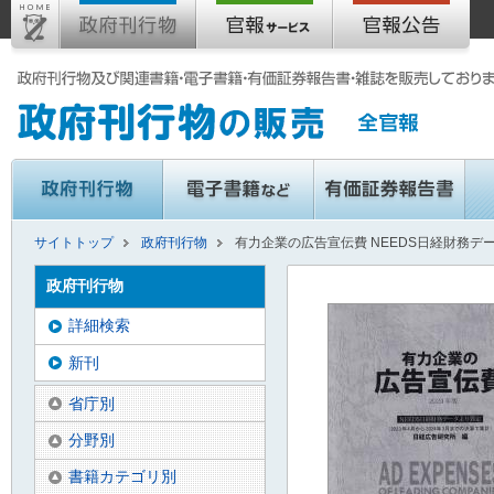
サイトトップ
政府刊行物
有力企業の広告宣伝費 NEEDS日経財務データ
政府刊行物
詳細検索
新刊
省庁別
分野別
書籍カテゴリ別