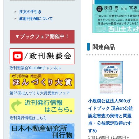
注文の手引き
政府刊行物について
▼ブックフェア開催中！
関連商品
政刊懇談会Youtubeチャンネル
第25回ほんづくり大賞受賞作フェア
小規模公益法人500ガ
イドブック 現在の公益
認定審査の実情と問題
近刊発行情報はこちら
点・公益認定取得のす
すめ
定価1,980円（1,800円＋