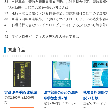
38 自転車道・普通自転車専用通行帯における特例特定小型原動機
小型原動機付自転車の過失相殺の考え方は
39 通行不能な歩道における特例特定小型原動機付自転車の歩道走
40 車道（自転車道以外）におけるマイクロモビリティの過失相殺
41 歩道通行できないマイクロモビリティによる歩道ないし路側帯
は
42 マイクロモビリティの過失相殺の修正要素は
関連商品
実践 刑事手続 逮捕編
法学部生のための法解
執務資料 道路
定価2,860円（2,600円＋
釈学教室 第2版
説 21訂版
税）
定価2,090円（1,900円＋
定価5,830円（5,3