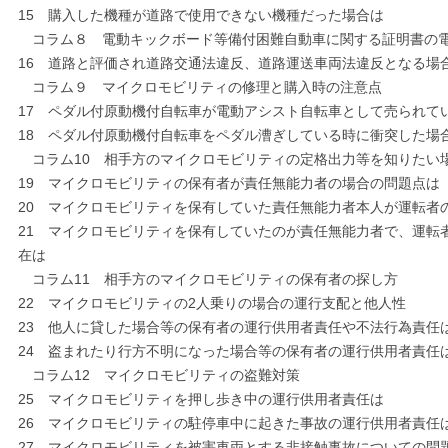
15 購入した機種が道路で使用できない機種だった場合は
コラム８ 電動キックボード等備付困難自動車に関する証明書の
16 道路と評価され道路交通法違反、道路運送車両法違反となる場
コラム９ マイクロモビリティの修理と購入時の注意点
17 ペダル付原動機付自転車が電動アシスト自転車として売られて
18 ペダル付原動機付自転車をペダル漕ぎしている時に衝突した場
コラム10 相手方のマイクロモビリティの定格出力等を知りたい
19 マイクロモビリティの保有者が責任無能力者の場合の問題点は
20 マイクロモビリティを保有していた責任無能力者本人が運転者
21 マイクロモビリティを保有していたのが責任無能力者で、運転
在は
コラム11 相手方のマイクロモビリティの保有者の探し方
22 マイクロモビリティの2人乗りの場合の運行支配と他人性
23 他人に貸した場合等の保有者の運行供用者責任や不法行為責任
24 盗まれたり行方不明になった場合等の保有者の運行供用者責任
コラム12 マイクロモビリティの盗難対策
25 マイクロモビリティを押し歩き中の運行供用者責任は
26 マイクロモビリティの駐停車中に起きた事故の運行供用者責任
27 マイクロモビリティを被害車両とする非接触事故についての問