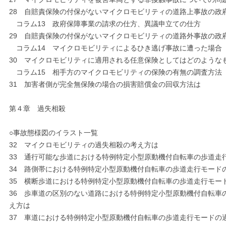
28 自賠責保険の付保がないマイクロモビリティの道路上事故の政
コラム13 政府保障事業の請求の仕方、異議申立ての仕方
29 自賠責保険の付保がないマイクロモビリティの道路外事故の政
コラム14 マイクロモビリティによるひき逃げ事故に遭った場合
30 マイクロモビリティに適用される任意保険としてはどのような
コラム15 相手方のマイクロモビリティの保険の有無の調査方法
31 加害者側が完全無保険の場合の損害賠償金の回収方法は
第４章 過失相殺
○事故態様図のイラスト一覧
32 マイクロモビリティの過失相殺の考え方は
33 通行可能な歩道における特例特定小型原動機付自転車の歩道走
34 路側帯における特例特定小型原動機付自転車の歩道走行モード
35 横断歩道における特例特定小型原動機付自転車の歩道走行モー
36 歩車道の区別のない道路における特例特定小型原動機付自転車
え方は
37 車道における特例特定小型原動機付自転車の歩道走行モードの