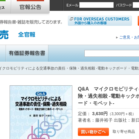
ご意見・お
マイクロモビリティによる交通事故の責任・保険・過失相殺 -電動キックボード・電動
Q&A マイクロモビリテ
険・過失相殺 -電動キック
ード・モペット-
定価：
3,630円
（3,300円＋税）
著者名：藤井裕子 出版社：新
取り寄せ商品