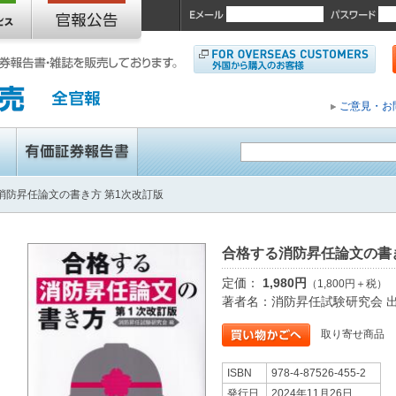
ご意見・お
消防昇任論文の書き方 第1次改訂版
合格する消防昇任論文の書き
定価：
1,980円
（1,800円＋税）
著者名：消防昇任試験研究会 
取り寄せ商品
ISBN
978-4-87526-455-2
発行日
2024年11月26日