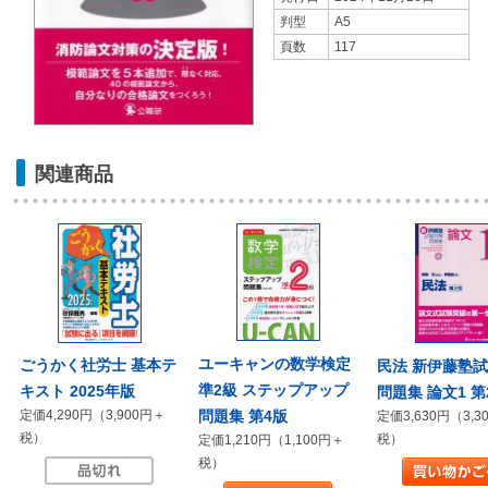
判型
A5
頁数
117
関連商品
ユーキャンの数学検定
ごうかく社労士 基本テ
民法 新伊藤塾
準2級 ステップアップ
キスト 2025年版
問題集 論文1 第
問題集 第4版
定価4,290円（3,900円＋
定価3,630円（3,3
税）
税）
定価1,210円（1,100円＋
税）