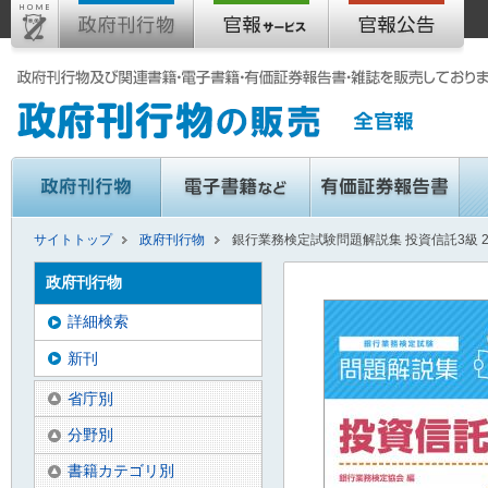
サイトトップ
政府刊行物
銀行業務検定試験問題解説集 投資信託3級 
政府刊行物
詳細検索
新刊
省庁別
分野別
書籍カテゴリ別