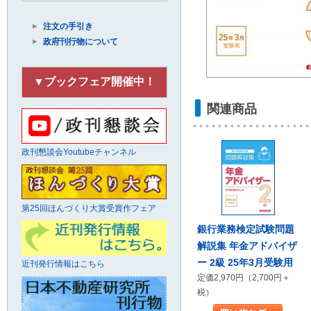
注文の手引き
政府刊行物について
▼ブックフェア開催中！
関連商品
政刊懇談会Youtubeチャンネル
第25回ほんづくり大賞受賞作フェア
銀行業務検定試験問題
解説集 年金アドバイザ
ー 2級 25年3月受験用
近刊発行情報はこちら
定価2,970円（2,700円＋
税）