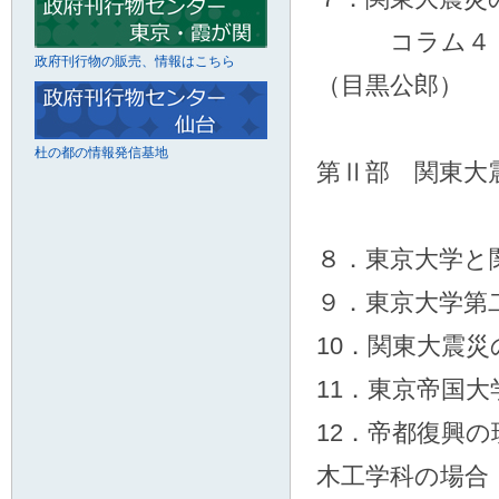
コラム４ 関
政府刊行物の販売、情報はこちら
（目黒公郎）
杜の都の情報発信基地
第Ⅱ部 関東大
８．東京大学と
９．東京大学第
10．関東大震
11．東京帝国
12．帝都復興
木工学科の場合