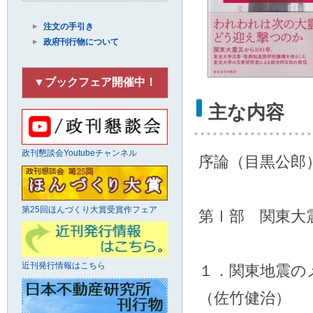
注文の手引き
政府刊行物について
▼ブックフェア開催中！
主な内容
政刊懇談会Youtubeチャンネル
序論（目黒公郎
第25回ほんづくり大賞受賞作フェア
第Ⅰ部 関東大
近刊発行情報はこちら
１．関東地震の
（佐竹健治）