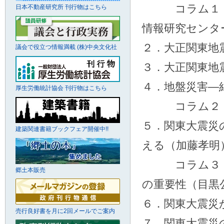
コラム１ 大
日本不動産研究所 刊行物はこちら
情報研究センタ
２．大正関東地
議会で役立つ情報満載 (株)中央文化社
３．大正関東地
４．地盤災害―
厚生労働統計協会 刊行物はこちら
コラム２ 20
５．関東大震災
建築関連書籍ブックフェア開催中!!
える（加藤孝明
コラム３ 地
郷土本販売
の重要性（目黒
６．関東大震災
売行良好書を月に2回メールでご案内
７．関東大震災