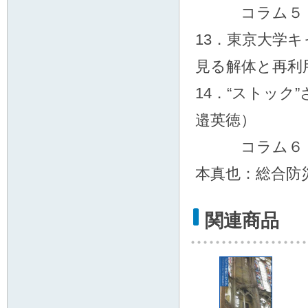
コラム５ 後
13．東京大学
見る解体と再利
14．“ストック
邉英徳）
コラム６ 首
本真也：総合防
関連商品