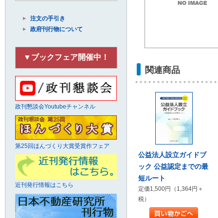
注文の手引き
政府刊行物について
▼ブックフェア開催中！
関連商品
政刊懇談会Youtubeチャンネル
第25回ほんづくり大賞受賞作フェア
公益法人設立ガイドブ
ック 公益認定までの最
短ルート
近刊発行情報はこちら
定価1,500円（1,364円＋
税）