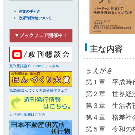
注文の手引き
政府刊行物について
▼ブックフェア開催中！
主な内容
政刊懇談会Youtubeチャンネル
まえがき
第１章 平成時
第25回ほんづくり大賞受賞作フェア
第２章 世界経
第３章 生活者
近刊発行情報はこちら
第４章 格差社
第５章 令和の