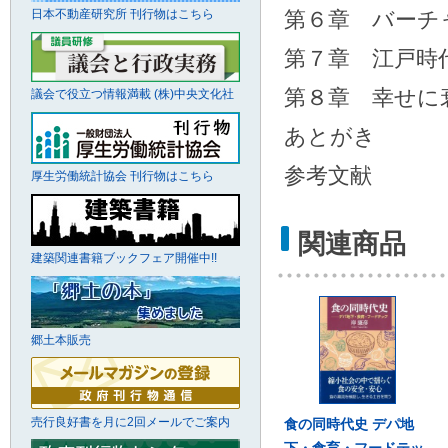
日本不動産研究所 刊行物はこちら
第６章 バーチ
第７章 江戸時
第８章 幸せに
議会で役立つ情報満載 (株)中央文化社
あとがき
参考文献
厚生労働統計協会 刊行物はこちら
関連商品
建築関連書籍ブックフェア開催中!!
郷土本販売
売行良好書を月に2回メールでご案内
食の同時代史 デパ地
下・食育・フードテッ