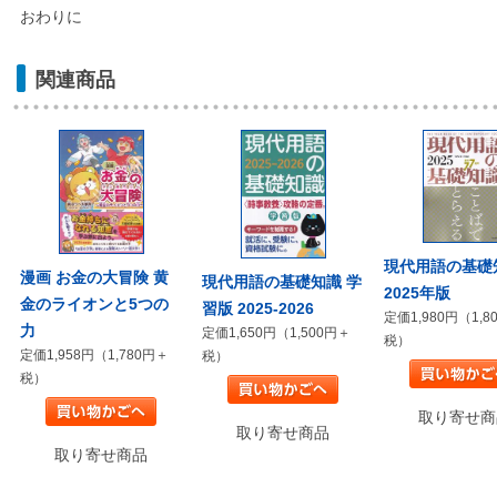
おわりに
関連商品
現代用語の基礎
漫画 お金の大冒険 黄
現代用語の基礎知識 学
2025年版
金のライオンと5つの
習版 2025-2026
定価1,980円（1,8
力
定価1,650円（1,500円＋
税）
定価1,958円（1,780円＋
税）
税）
取り寄せ商
取り寄せ商品
取り寄せ商品