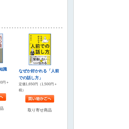
知識
なぜか好かれる「人前
での話し方」
00円＋
定価1,650円（1,500円＋
税）
品
取り寄せ商品