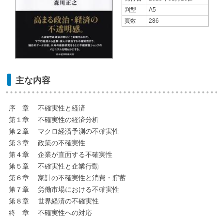
判型
A5
頁数
286
主な内容
序 章 不確実性と経済
第１章 不確実性の経済分析
第２章 マクロ経済予測の不確実性
第３章 政策の不確実性
第４章 企業が直面する不確実性
第５章 不確実性と企業行動
第６章 家計の不確実性と消費・貯蓄
第７章 労働市場における不確実性
第８章 世界経済の不確実性
終 章 不確実性への対応