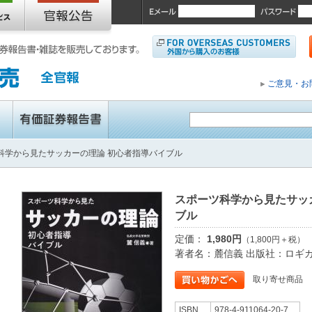
ご意見・お
科学から見たサッカーの理論 初心者指導バイブル
スポーツ科学から見たサッ
ブル
定価：
1,980円
（1,800円＋税）
著者名：麓信義 出版社：ロギ
取り寄せ商品
ISBN
978-4-911064-20-7