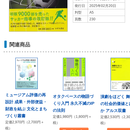
発行日
2025年02月20日
判型
A5
頁数
230
関連商品
ミュージアム評価の再
オタクベースの物語づ
演劇をほどく 
設計 成果・外部便益・
くり入門 永久不滅のIP
の社会的価値と
財政を結ぶ 文化とまち
の法則
か アルス双書
づくり叢書
定価1,980円（1,800円＋
定価2,530円（2,3
定価2,970円（2,700円＋
税）
税）
税）