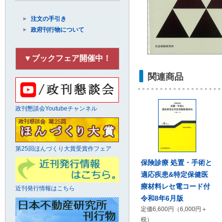
注文の手引き
政府刊行物について
▼ブックフェア開催中！
関連商品
政刊懇談会Youtubeチャンネル
第25回ほんづくり大賞受賞作フェア
保険診療 処置・手術と
適応疾患&特定保健医
療材料レセ電コード付
近刊発行情報はこちら
令和8年6月版
定価6,600円（6,000円＋
税）