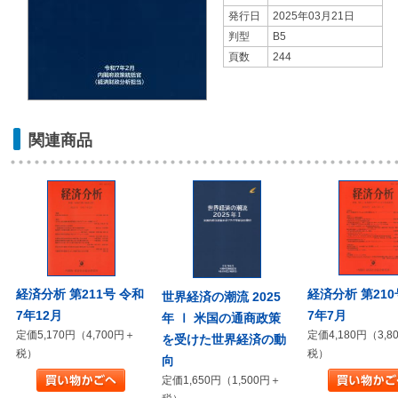
発行日
2025年03月21日
判型
B5
頁数
244
関連商品
経済分析 第210
経済分析 第211号 令和
世界経済の潮流 2025
7年7月
7年12月
年 Ⅰ 米国の通商政策
定価4,180円（3,8
定価5,170円（4,700円＋
を受けた世界経済の動
税）
税）
向
定価1,650円（1,500円＋