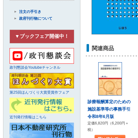
注文の手引き
政府刊行物について
▼ブックフェア開催中！
関連商品
政刊懇談会Youtubeチャンネル
第25回ほんづくり大賞受賞作フェア
診療報酬算定のための
施設基準等の事務手引
令和8年6月版
近刊発行情報はこちら
定価6,820円（6,200円＋
税）